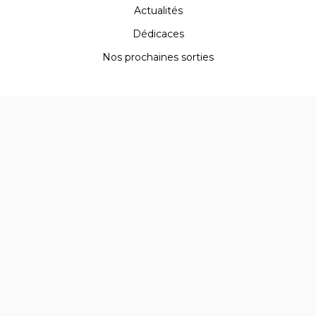
Actualités
Dédicaces
Nos prochaines sorties
Mon compte
Conditions générales de ventes
Mentions Légales & Politique de confidentialité
Votre e-mail