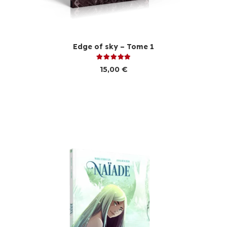
Edge of sky – Tome 1
Note
5.00
sur 5
15,00
€