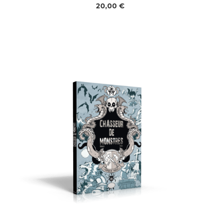
Note
4.67
sur 5
20,00
€