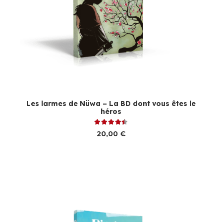
Les larmes de Nüwa – La BD dont vous êtes le
héros
Note
4.50
sur 5
20,00
€