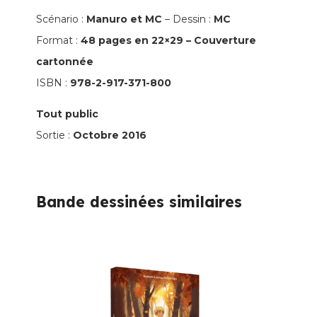
-
Scénario :
Manuro et MC
– Dessin :
MC
Messes
Format :
48 pages en 22×29 – Couverture
basses
cartonnée
à
ISBN :
978-2-917-371-800
Arken
Tout public
Sortie :
Octobre 2016
Bande dessinées similaires