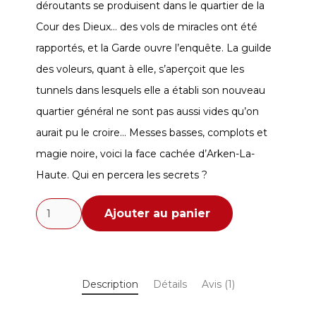
déroutants se produisent dans le quartier de la
Cour des Dieux… des vols de miracles ont été
rapportés, et la Garde ouvre l’enquête. La guilde
des voleurs, quant à elle, s’aperçoit que les
tunnels dans lesquels elle a établi son nouveau
quartier général ne sont pas aussi vides qu’on
aurait pu le croire… Messes basses, complots et
magie noire, voici la face cachée d’Arken-La-
Haute. Qui en percera les secrets ?
quantité
Ajouter au panier
de
La
guilde
Description
Détails
Avis (1)
des
voleurs