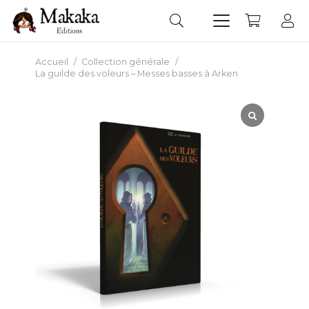
Accueil
/
Collection générale
/
La guilde des voleurs – Messes basses à Arken