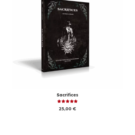
Sacrifices
Note
5.00
sur 5
25,00
€