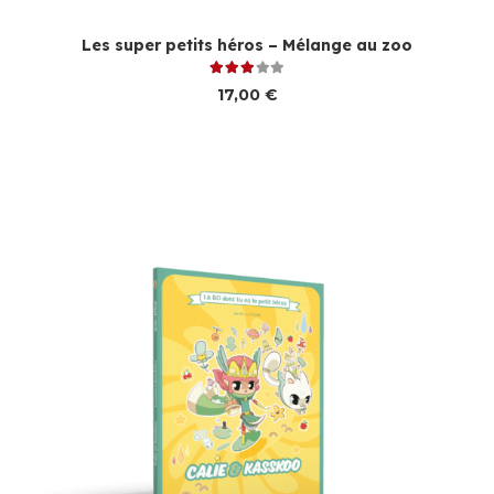
Les super petits héros – Mélange au zoo
Note
3.00
sur 5
17,00
€