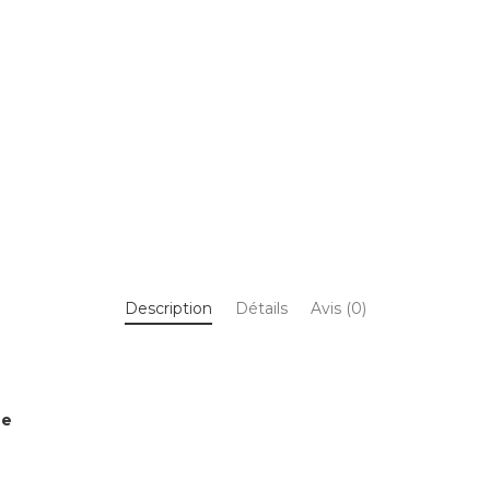
camp
de
vacances
Description
Détails
Avis (0)
ée