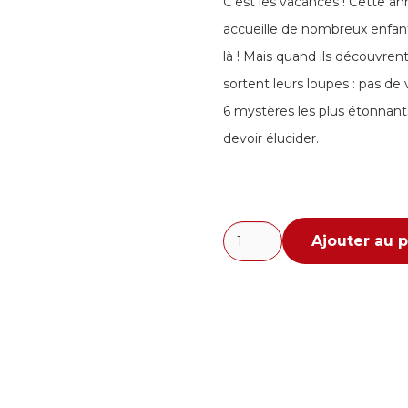
C’est les vacances ! Cette an
accueille de nombreux enfants
là ! Mais quand ils découvre
sortent leurs loupes : pas de
6 mystères les plus étonnants
devoir élucider.
quantité
Ajouter au p
de
Club
Sherlock
Holmes
-
Le