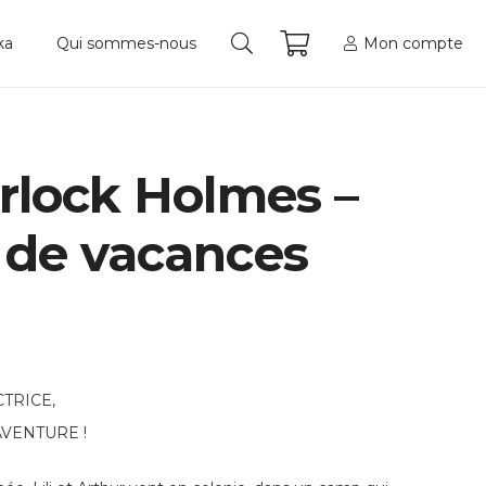
Mon compte
ka
Qui sommes-nous
rlock Holmes –
 de vacances
CTRICE,
AVENTURE !