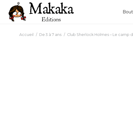
Bout
Accueil
/
De 3 à 7 ans
/
Club Sherlock Holmes – Le camp 