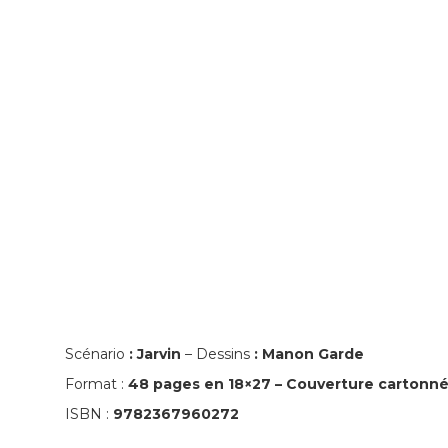
Scénario
: Jarvin
– Dessins
: Manon Garde
Format :
48 pages en 18×27 – Couverture cartonn
ISBN :
9782367960272