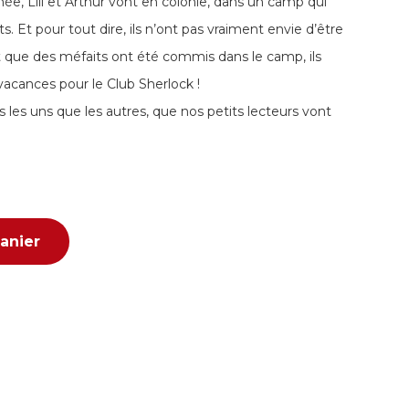
née, Lili et Arthur vont en colonie, dans un camp qui
. Et pour tout dire, ils n’ont pas vraiment envie d’être
nt que des méfaits ont été commis dans le camp, ils
 vacances pour le Club Sherlock !
 les uns que les autres, que nos petits lecteurs vont
anier