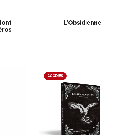
dont
L’Obsidienne
éros
GOODIES