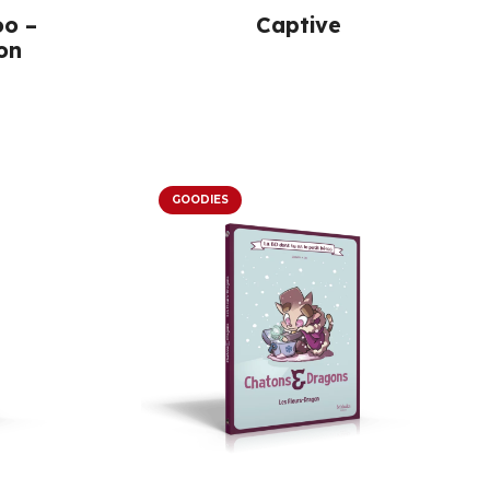
oo –
Captive
on
GOODIES