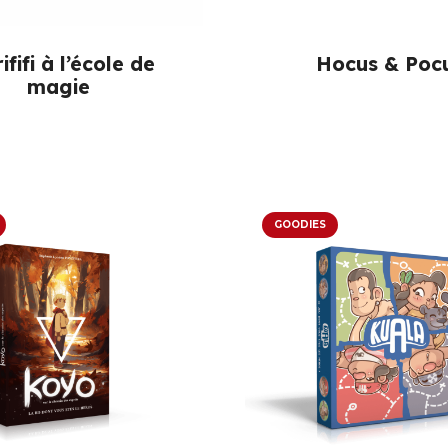
ififi à l’école de
Hocus & Poc
magie
GOODIES