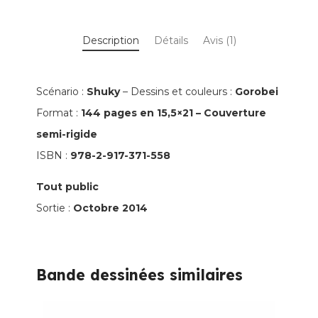
Pirates,
Livre
Description
Détails
Avis (1)
3
-
La
Scénario :
Shuky
– Dessins et couleurs :
Gorobei
BD
Format :
144 pages en 15,5×21 – Couverture
dont
semi-rigide
vous
ISBN :
978-2-917-371-558
êtes
Tout public
le
Sortie :
Octobre 2014
héros
Bande dessinées similaires