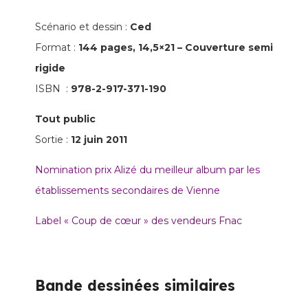
internet
-
Scénario et dessin :
Ced
Journal
Format :
144 pages, 14,5×21 – Couverture semi
d'une
rigide
expérience
ISBN :
978-2-917-371-190
Tout public
Sortie :
12 juin 2011
Nomination prix Alizé du meilleur album par les
établissements secondaires de Vienne
Label « Coup de cœur » des vendeurs Fnac
Bande dessinées similaires