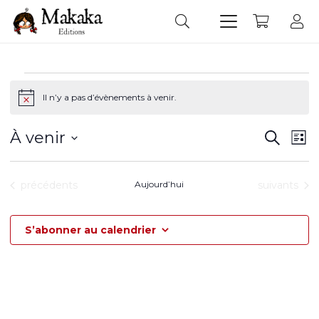
Évènements
Il n’y a pas d’évènements à venir.
Notice
Reche
Na
À venir
Recherc
Liste
de
et
Sélectionnez
vu
navig
Év
une
Évènements
Évènement
précédents
Aujourd’hui
suivants
de
date.
vues
S’abonner au calendrier
Évèn