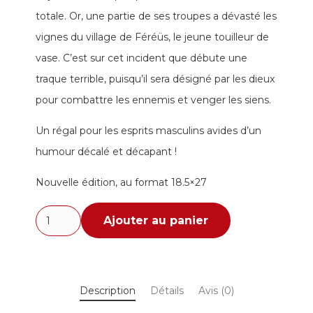
totale. Or, une partie de ses troupes a dévasté les
vignes du village de Féréüs, le jeune touilleur de
vase. C’est sur cet incident que débute une
traque terrible, puisqu’il sera désigné par les dieux
pour combattre les ennemis et venger les siens.
Un régal pour les esprits masculins avides d’un
humour décalé et décapant !
Nouvelle édition, au format 18.5×27
quantité
Ajouter au panier
de
Féréus
le
Description
Détails
Avis (0)
fléau