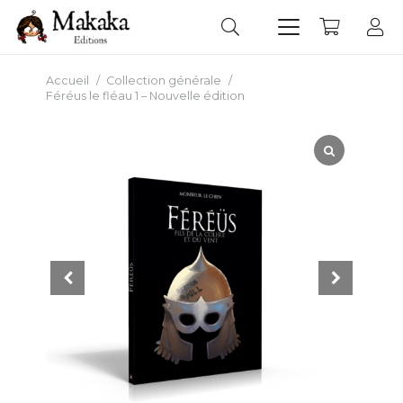
Accueil
/
Collection générale
/
Féréus le fléau 1 – Nouvelle édition