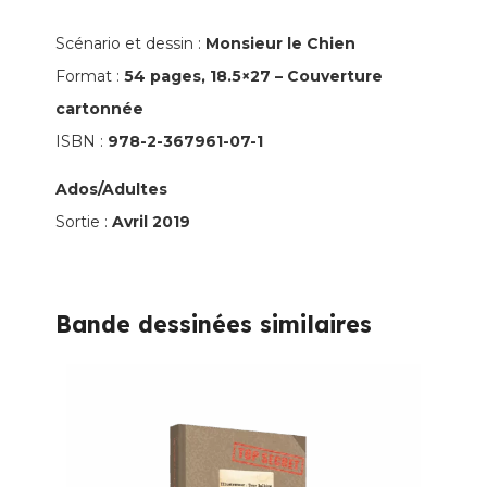
1
-
Scénario et dessin :
Monsieur le Chien
Nouvelle
Format :
54 pages, 18.5×27 – Couverture
édition
cartonnée
ISBN :
978-2-367961-07-1
Ados/Adultes
Sortie :
Avril 2019
Bande dessinées similaires