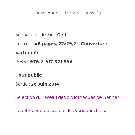
II
Description
Détails
Avis (0)
-
Encyclopédie
animalière
Scénario et dessin :
Ced
farfelue
Format :
48 pages, 22×29,7 – Couverture
cartonnée
ISBN :
978-2-917-371-596
Tout public
Sortie :
26 Juin 2014
Sélection du réseau des bibliothèques de Rennes
Label « Coup de cœur » des vendeurs Fnac