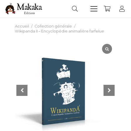
Accueil
/
Collection générale
/
Wikipanda II – Encyclopédie animalière farfelue