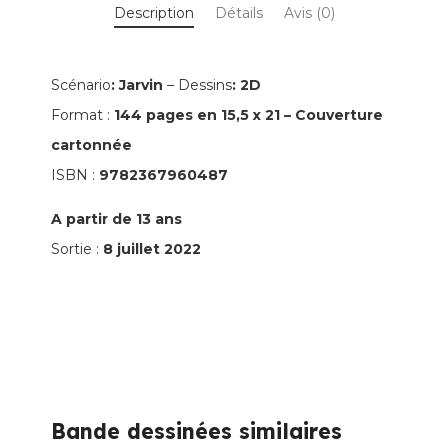
Description
Détails
Avis (0)
-
La
BD
Scénario
: Jarvin
– Dessins
: 2D
dont
Format :
144 pages en 15,5 x 21 – Couverture
vous
cartonnée
êtes
ISBN :
9782367960487
le
A partir de 13 ans
héros
Sortie :
8 juillet 2022
Bande dessinées similaires